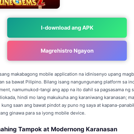
I-download ang APK
Magrehistro Ngayon
 isang makabagong mobile application na idinisenyo upang magb
gan sa bawat Pilipino. Bilang isang nangungunang platform sa in
ment, namumukod-tangi ang app na ito dahil sa pagsasama ng s
jiliokada, hindi mo lang makukuha ang karaniwang karanasan; 
 kung saan ang bawat pindot ay puno ng saya at kapana-panabi
ang ginawa para sa iyong mobile device.
ahing Tampok at Modernong Karanasan