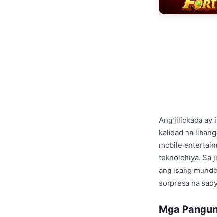
Ang jiliokada ay
kalidad na liban
mobile entertain
teknolohiya. Sa 
ang isang mundo
sorpresa na sady
Mga Pangun