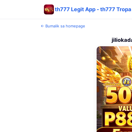
th777 Legit App - th777 Tropa
← Bumalik sa homepage
jilioka