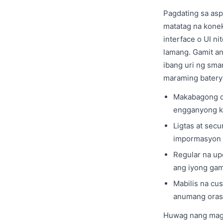
Pagdating sa aspe
matatag na konek
interface o UI ni
lamang. Gamit an
ibang uri ng sm
maraming batery
Makabagong di
engganyong k
Ligtas at sec
impormasyon 
Regular na up
ang iyong gam
Mabilis na cu
anumang oras
Huwag nang magpa