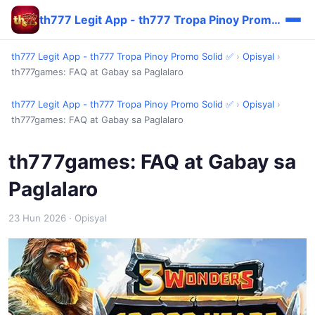
th777 Legit App - th777 Tropa Pinoy Promo Solid ✅
th777 Legit App - th777 Tropa Pinoy Promo Solid ✅
›
Opisyal
›
th777games: FAQ at Gabay sa Paglalaro
th777 Legit App - th777 Tropa Pinoy Promo Solid ✅
›
Opisyal
›
th777games: FAQ at Gabay sa Paglalaro
th777games: FAQ at Gabay sa
Paglalaro
23 Hun 2026
· Opisyal