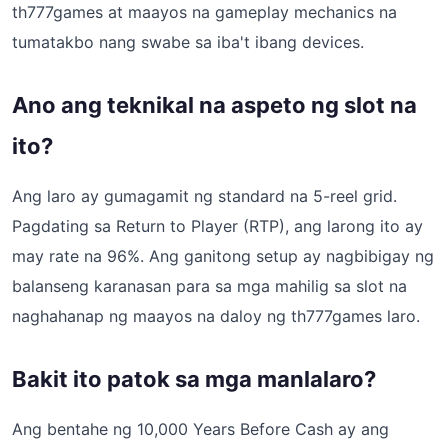
th777games at maayos na gameplay mechanics na
tumatakbo nang swabe sa iba't ibang devices.
Ano ang teknikal na aspeto ng slot na
ito?
Ang laro ay gumagamit ng standard na 5-reel grid.
Pagdating sa Return to Player (RTP), ang larong ito ay
may rate na 96%. Ang ganitong setup ay nagbibigay ng
balanseng karanasan para sa mga mahilig sa slot na
naghahanap ng maayos na daloy ng th777games laro.
Bakit ito patok sa mga manlalaro?
Ang bentahe ng 10,000 Years Before Cash ay ang