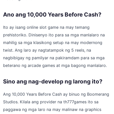
Ano ang 10,000 Years Before Cash?
Ito ay isang online slot game na may temang
prehistoriko. Dinisenyo ito para sa mga manlalaro na
mahilig sa mga klasikong setup na may modernong
twist. Ang laro ay nagtatampok ng 5 reels, na
nagbibigay ng pamilyar na pakiramdam para sa mga
beterano ng arcade games at mga bagong manlalaro.
Sino ang nag-develop ng larong ito?
Ang 10,000 Years Before Cash ay binuo ng Boomerang
Studios. Kilala ang provider na th777games ito sa
paggawa ng mga laro na may malinaw na graphics