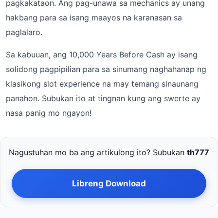
pagkakataon. Ang pag-unawa sa mechanics ay unang
hakbang para sa isang maayos na karanasan sa
paglalaro.
Sa kabuuan, ang 10,000 Years Before Cash ay isang
solidong pagpipilian para sa sinumang naghahanap ng
klasikong slot experience na may temang sinaunang
panahon. Subukan ito at tingnan kung ang swerte ay
nasa panig mo ngayon!
Nagustuhan mo ba ang artikulong ito? Subukan
th777
Libreng Download